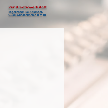
Zur Kreativwerkstatt
Tegernseer Tal Kalender,
Glückwunschkarten u. v. m.