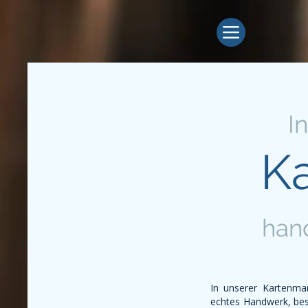
I
K
han
In unserer Kartenman
echtes Handwerk, bes