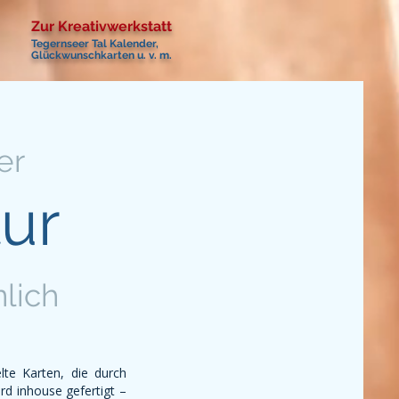
Zur Kreativwerkstatt
Tegernseer Tal Kalender,
Glückwunschkarten u. v. m.
er
ur
lich
lte Karten, die durch
d inhouse gefertigt –