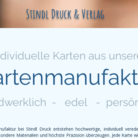
Stindl Druck & Verlag
ndividuelle Karten aus unser
artenmanufakt
dwerklich - edel - persön
ufaktur bei Stindl Druck entstehen hochwertige, individuell verede
ondere Materialien und höchste Präzision überzeugen. Jede Karte wir