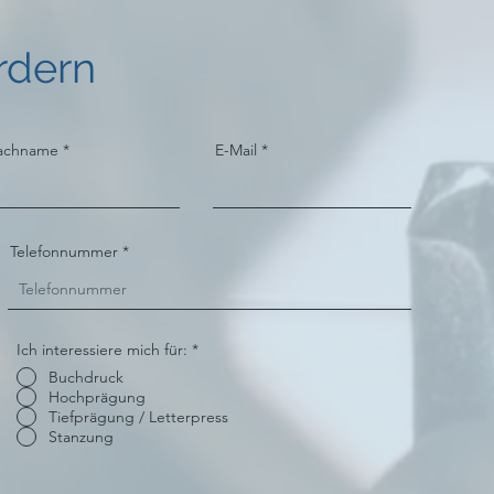
rdern
achname
E-Mail
Telefonnummer
Ich interessiere mich für:
*
Buchdruck
Hochprägung
Tiefprägung / Letterpress
Stanzung